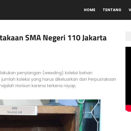
HOME
TENTANG
V
takaan SMA Negeri 110 Jakarta
h dilakukan penyiangan (weeding) koleksi bahan
i jumlah koleksi yang harus dikeluarkan dari Perpustakaan
majalah Horison karena terkena rayap.